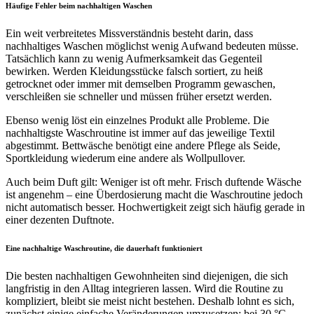
Häufige Fehler beim nachhaltigen Waschen
Ein weit verbreitetes Missverständnis besteht darin, dass
nachhaltiges Waschen möglichst wenig Aufwand bedeuten müsse.
Tatsächlich kann zu wenig Aufmerksamkeit das Gegenteil
bewirken. Werden Kleidungsstücke falsch sortiert, zu heiß
getrocknet oder immer mit demselben Programm gewaschen,
verschleißen sie schneller und müssen früher ersetzt werden.
Ebenso wenig löst ein einzelnes Produkt alle Probleme. Die
nachhaltigste Waschroutine ist immer auf das jeweilige Textil
abgestimmt. Bettwäsche benötigt eine andere Pflege als Seide,
Sportkleidung wiederum eine andere als Wollpullover.
Auch beim Duft gilt: Weniger ist oft mehr. Frisch duftende Wäsche
ist angenehm – eine Überdosierung macht die Waschroutine jedoch
nicht automatisch besser. Hochwertigkeit zeigt sich häufig gerade in
einer dezenten Duftnote.
Eine nachhaltige Waschroutine, die dauerhaft funktioniert
Die besten nachhaltigen Gewohnheiten sind diejenigen, die sich
langfristig in den Alltag integrieren lassen. Wird die Routine zu
kompliziert, bleibt sie meist nicht bestehen. Deshalb lohnt es sich,
zunächst einige einfache Veränderungen umzusetzen: bei 30 °C