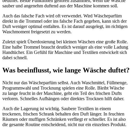
beduftet. Beide Funktionen gehören zusammen, wenn die Wäsche
sauber und angenehm duftend aus der Maschine kommen soll.
Auch das falsche Fach wird oft verwendet. Wird Wäscheparfüm
direkt in die Trommel oder ins falsche Fach gegeben, kann sich der
Duft weniger optimal entfalten. Es ist darauf ausgelegt, im richtigen
Waschmoment freigesetzt zu werden.
Zuletzt spielt Überdosierung bei kleinen Wäschen eine große Rolle.
Eine halbe Trommel braucht deutlich weniger als eine volle Ladung
Handtücher. Ein Gefühl für Maschine und Textilien entwickelt sich
dabei schnell.
Was beeinflusst, wie lange Wäsche duftet?
Nicht nur das Wäscheparfüm selbst. Auch Waschmittel, Füllmenge,
Programmwahl und Trocknung spielen eine Rolle. Bleibt Wäsche
zu lange feucht in der Maschine, geht ein Teil des frischen Dufts
verloren. Schnelles Aufhängen oder direktes Trocknen hilft daher.
Auch die Lagerung ist wichtig. Saubere Textilien in einem
trockenen, frischen Schrank behalten den Duft länger. In feuchten
Räumen oder muffigen Schränken verfliegt er schneller. Es ist also
die gesamte Routine entscheidend, nicht nur ein einzelnes Produkt.