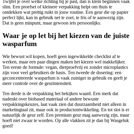
Twijfel je over welke richting bij je past, dan is klein beginnen vaak
slim. Een proefset of kleinere verpakking helpt om thuis te
ontdekken wat prettig ruikt in jouw routine. Een geur die op papier
perfect lijkt, kan in gebruik net te zoet, te fris of te aanwezig zijn.
Dat is geen minpunt, maar gewoon iets persoonlijks.
Waar je op let bij het kiezen van de juiste
wasparfum
Wie bewust wil kopen, hoeft geen ingewikkelde checklist af te
werken, maar een paar dingen maken het kiezen wel makkelijker.
Ten eerste de formule: vegan, dierproefvrij en zonder microplastics
zijn voor veel gebruikers de basis. Ten tweede de dosering: een
geconcentreerde wasparfum is vaak zuiniger in gebruik en geeft je
meer controle over de geurintensiteit.
Ten derde is de verpakking het bekijken waard. Een merk dat
nadenkt over biobased materiaal of andere bewuste
verpakkingskeuzes, laat vaak zien dat duurzaamheid niet alleen in
marketingtaal zit, maar ook in productontwikkeling. En tot slot is er
natuurlijk de geur zelf. Een premium geur mag aanwezig zijn, maar
hoeft niet zwaar te worden. Op alle vlakken zit je dan bij Wasgeluk
goed!