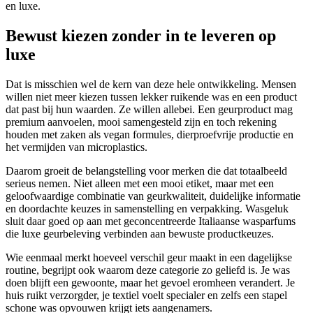
en luxe.
Bewust kiezen zonder in te leveren op
luxe
Dat is misschien wel de kern van deze hele ontwikkeling. Mensen
willen niet meer kiezen tussen lekker ruikende was en een product
dat past bij hun waarden. Ze willen allebei. Een geurproduct mag
premium aanvoelen, mooi samengesteld zijn en toch rekening
houden met zaken als vegan formules, dierproefvrije productie en
het vermijden van microplastics.
Daarom groeit de belangstelling voor merken die dat totaalbeeld
serieus nemen. Niet alleen met een mooi etiket, maar met een
geloofwaardige combinatie van geurkwaliteit, duidelijke informatie
en doordachte keuzes in samenstelling en verpakking. Wasgeluk
sluit daar goed op aan met geconcentreerde Italiaanse wasparfums
die luxe geurbeleving verbinden aan bewuste productkeuzes.
Wie eenmaal merkt hoeveel verschil geur maakt in een dagelijkse
routine, begrijpt ook waarom deze categorie zo geliefd is. Je was
doen blijft een gewoonte, maar het gevoel eromheen verandert. Je
huis ruikt verzorgder, je textiel voelt specialer en zelfs een stapel
schone was opvouwen krijgt iets aangenamers.