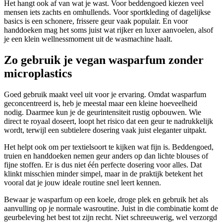
Het hangt ook af van wat je wast. Voor beddengoed kiezen veel
mensen iets zachts en omhullends. Voor sportkleding of dagelijkse
basics is een schonere, frissere geur vaak populair. En voor
handdoeken mag het soms juist wat rijker en luxer aanvoelen, alsof
je een klein wellnessmoment uit de wasmachine haalt.
Zo gebruik je vegan wasparfum zonder
microplastics
Goed gebruik maakt veel uit voor je ervaring. Omdat wasparfum
geconcentreerd is, heb je meestal maar een kleine hoeveelheid
nodig. Daarmee kun je de geurintensiteit rustig opbouwen. Wie
direct te royaal doseert, loopt het risico dat een geur te nadrukkelijk
wordt, terwijl een subtielere dosering vaak juist eleganter uitpakt.
Het helpt ook om per textielsoort te kijken wat fijn is. Beddengoed,
truien en handdoeken nemen geur anders op dan lichte blouses of
fijne stoffen. Er is dus niet één perfecte dosering voor alles. Dat
klinkt misschien minder simpel, maar in de praktijk betekent het
vooral dat je jouw ideale routine snel leert kennen.
Bewaar je wasparfum op een koele, droge plek en gebruik het als
aanvulling op je normale wasroutine. Juist in die combinatie komt de
geurbeleving het best tot zijn recht. Niet schreeuwerig, wel verzorgd