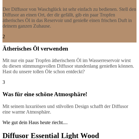
Der Diffusor von Waschglück ist sehr einfach zu bedienen. Stell den
Diffusor an einen Ort, der dir gefällt, gib ein paar Tropfen
ätherisches Öl in das Reservoir und genieße einen frischen Duft in
deinem ganzen Zuhause.
2
Ätherisches Öl verwenden
Mit nur ein paar Tropfen ätherischem Öl im Wasserreservoir wirst
du diesen stimmungsvollen Diffusor stundenlang genießen können.
Hast du unsere tollen Öle schon entdeckt?
3
Was für eine schöne Atmosphäre!
Mit seinem luxuriösen und stilvollen Design schafft der Diffusor
eine warme Atmosphäre.
Wie gut dein Haus heute riecht....
Diffusor Essential Light Wood