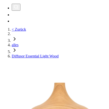
< Zurück
alles
Diffusor Essential Light Wood