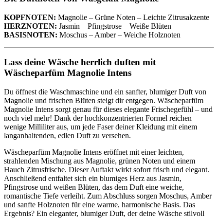
KOPFNOTEN:
Magnolie – Grüne Noten – Leichte Zitrusakzente
HERZNOTEN:
Jasmin – Pfingstrose – Weiße Blüten
BASISNOTEN:
Moschus – Amber – Weiche Holznoten
Lass deine Wäsche herrlich duften mit
Wäscheparfüm Magnolie Intens
Du öffnest die Waschmaschine und ein sanfter, blumiger Duft von
Magnolie und frischen Blüten steigt dir entgegen. Wäscheparfüm
Magnolie Intens sorgt genau für dieses elegante Frischegefühl – und
noch viel mehr! Dank der hochkonzentrierten Formel reichen
wenige Milliliter aus, um jede Faser deiner Kleidung mit einem
langanhaltenden, edlen Duft zu versehen.
Wäscheparfüm Magnolie Intens eröffnet mit einer leichten,
strahlenden Mischung aus Magnolie, grünen Noten und einem
Hauch Zitrusfrische. Dieser Auftakt wirkt sofort frisch und elegant.
Anschließend entfaltet sich ein blumiges Herz aus Jasmin,
Pfingstrose und weißen Blüten, das dem Duft eine weiche,
romantische Tiefe verleiht. Zum Abschluss sorgen Moschus, Amber
und sanfte Holznoten für eine warme, harmonische Basis. Das
Ergebnis? Ein eleganter, blumiger Duft, der deine Wäsche stilvoll