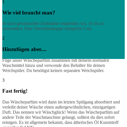
1
Wie viel braucht man?
Je nach gewünschter Duftstärke empfehlen wir, 10 ml zu
verwenden. Eine Verschlusskappe entspricht 5 ml.
2
Hinzufügen aber....
Füge unser Wäscheparfüm zusammen mit deinem normalen
Waschmittel hinzu und verwende den Behälter für deinen
Weichspüler. Du benötigst keinen separaten Weichspüler.
3
Fast fertig!
Das Wäscheparfüm wird dann im letzten Spülgang absorbiert und
verleiht deiner Wäsche einen außergewöhnlichen, einzigartigen
Duft. Das nennen wir Wäschglück! Wenn das Wäscheparfüm auf
andere Teile der Waschmaschine gelangt, solltest du dies sofort
reinigen. Es ist allgemein bekannt, dass ätherisches Öl Kunststoff